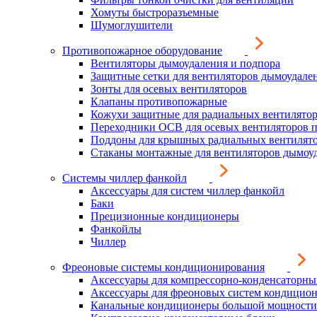
Хомуты быстроразъемные
Шумоглушители
Противопожарное оборудование
Вентиляторы дымоудаления и подпора
Защитные сетки для вентиляторов дымоудале
Зонты для осевых вентиляторов
Клапаны противопожарные
Кожухи защитные для радиальных вентилято
Переходники ОСВ для осевых вентиляторов 
Поддоны для крышных радиальных вентилят
Стаканы монтажные для вентиляторов дымоу
Системы чиллер фанкойл
Аксессуары для систем чиллер фанкойл
Баки
Прецизионные кондиционеры
Фанкойлы
Чиллер
Фреоновые системы кондиционирования
Аксессуары для компрессорно-конденсаторны
Аксессуары для фреоновых систем кондицио
Канальные кондиционеры большой мощности