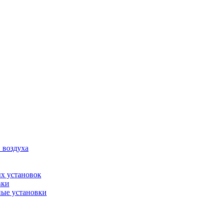
 воздуха
х установок
вки
ые установки