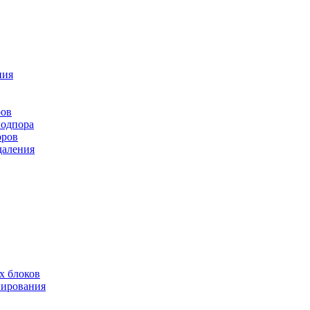
ния
ров
подпора
оров
даления
х блоков
нирования