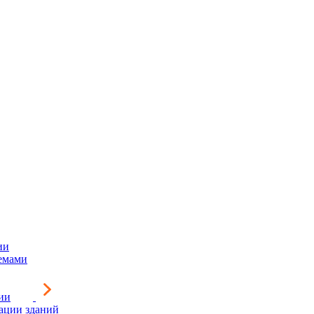
ии
емами
ии
зации зданий