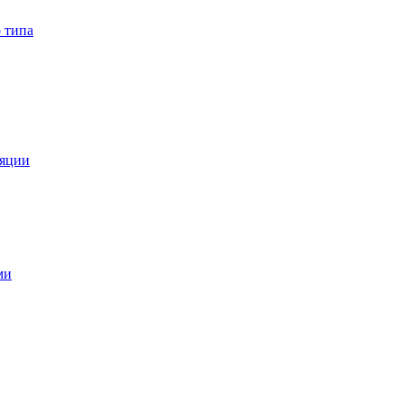
 типа
ляции
ми