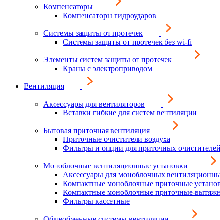
Компенсаторы
Компенсаторы гидроударов
Системы защиты от протечек
Системы защиты от протечек без wi-fi
Элементы систем защиты от протечек
Краны с электроприводом
Вентиляция
Аксессуары для вентиляторов
Вставки гибкие для систем вентиляции
Бытовая приточная вентиляция
Приточные очистители воздуха
Фильтры и опции для приточных очистителей
Моноблочные вентиляционные установки
Аксессуары для моноблочных вентиляционны
Компактные моноблочные приточные устано
Компактные моноблочные приточные-вытяжн
Фильтры кассетные
Общеобменные системы вентиляции