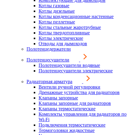
Комплектующие для дымоходов
Котлы газовые
Котлы дизельные
Котлы конденсационные настенные
Котлы пеллетные
Котлы стальные жаротрубные
Котлы твердотопливные
Котлы электрические
Отводы для дымоходов
Полотенцедержатели
Полотенцесушители
Полотенцесушители водяные
Полотенцесушители электрические
Радиаторная арматура
Вентили ручной регулировки
Дренажные устройства для радиаторов
Клапаны запорные
Клапаны запорные для радиаторов
Клапаны термостатические
Комплекты управления для радиаторов по
Wi-Fi
Подключения термостатические
Термоголовки жидкостные