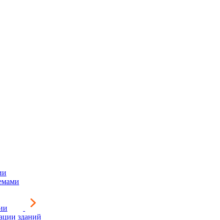
ии
емами
ии
зации зданий