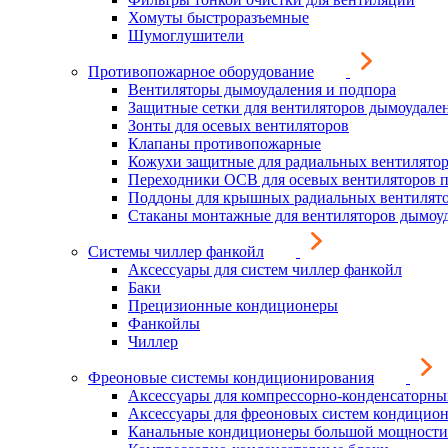
Хомуты быстроразъемные
Шумоглушители
Противопожарное оборудование
Вентиляторы дымоудаления и подпора
Защитные сетки для вентиляторов дымоудале
Зонты для осевых вентиляторов
Клапаны противопожарные
Кожухи защитные для радиальных вентилято
Переходники ОСВ для осевых вентиляторов 
Поддоны для крышных радиальных вентилят
Стаканы монтажные для вентиляторов дымоу
Системы чиллер фанкойл
Аксессуары для систем чиллер фанкойл
Баки
Прецизионные кондиционеры
Фанкойлы
Чиллер
Фреоновые системы кондиционирования
Аксессуары для компрессорно-конденсаторны
Аксессуары для фреоновых систем кондицио
Канальные кондиционеры большой мощности