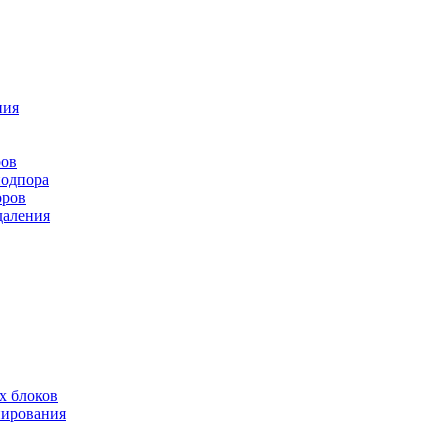
ния
ров
подпора
оров
даления
х блоков
нирования