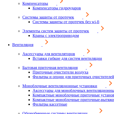
Компенсаторы
Компенсаторы гидроударов
Системы защиты от протечек
Системы защиты от протечек без wi-fi
Элементы систем защиты от протечек
Краны с электроприводом
Вентиляция
Аксессуары для вентиляторов
Вставки гибкие для систем вентиляции
Бытовая приточная вентиляция
Приточные очистители воздуха
Фильтры и опции для приточных очистителей
Моноблочные вентиляционные установки
Аксессуары для моноблочных вентиляционны
Компактные моноблочные приточные устано
Компактные моноблочные приточные-вытяжн
Фильтры кассетные
Общеобменные системы вентиляции