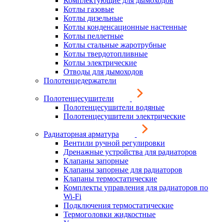
Комплектующие для дымоходов
Котлы газовые
Котлы дизельные
Котлы конденсационные настенные
Котлы пеллетные
Котлы стальные жаротрубные
Котлы твердотопливные
Котлы электрические
Отводы для дымоходов
Полотенцедержатели
Полотенцесушители
Полотенцесушители водяные
Полотенцесушители электрические
Радиаторная арматура
Вентили ручной регулировки
Дренажные устройства для радиаторов
Клапаны запорные
Клапаны запорные для радиаторов
Клапаны термостатические
Комплекты управления для радиаторов по
Wi-Fi
Подключения термостатические
Термоголовки жидкостные