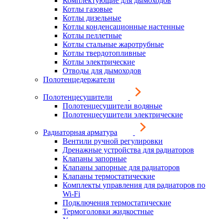
Комплектующие для дымоходов
Котлы газовые
Котлы дизельные
Котлы конденсационные настенные
Котлы пеллетные
Котлы стальные жаротрубные
Котлы твердотопливные
Котлы электрические
Отводы для дымоходов
Полотенцедержатели
Полотенцесушители
Полотенцесушители водяные
Полотенцесушители электрические
Радиаторная арматура
Вентили ручной регулировки
Дренажные устройства для радиаторов
Клапаны запорные
Клапаны запорные для радиаторов
Клапаны термостатические
Комплекты управления для радиаторов по
Wi-Fi
Подключения термостатические
Термоголовки жидкостные