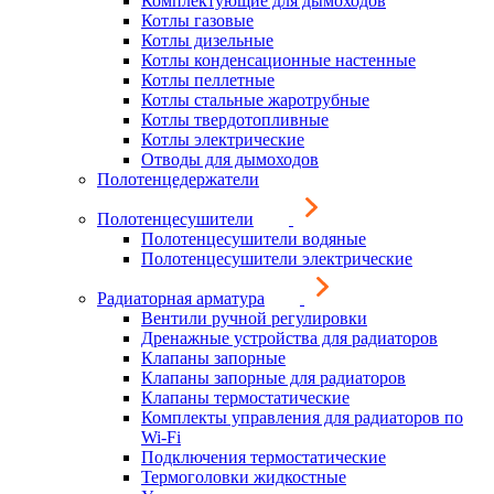
Комплектующие для дымоходов
Котлы газовые
Котлы дизельные
Котлы конденсационные настенные
Котлы пеллетные
Котлы стальные жаротрубные
Котлы твердотопливные
Котлы электрические
Отводы для дымоходов
Полотенцедержатели
Полотенцесушители
Полотенцесушители водяные
Полотенцесушители электрические
Радиаторная арматура
Вентили ручной регулировки
Дренажные устройства для радиаторов
Клапаны запорные
Клапаны запорные для радиаторов
Клапаны термостатические
Комплекты управления для радиаторов по
Wi-Fi
Подключения термостатические
Термоголовки жидкостные