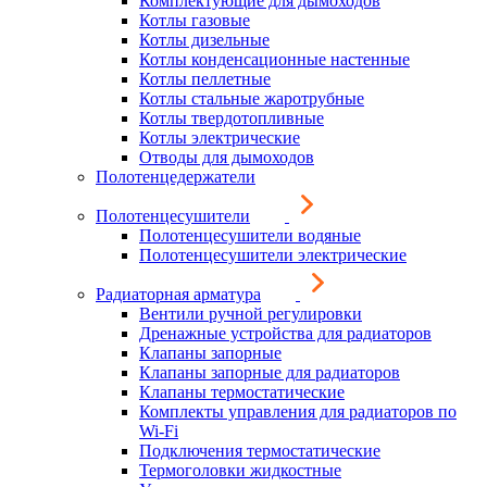
Комплектующие для дымоходов
Котлы газовые
Котлы дизельные
Котлы конденсационные настенные
Котлы пеллетные
Котлы стальные жаротрубные
Котлы твердотопливные
Котлы электрические
Отводы для дымоходов
Полотенцедержатели
Полотенцесушители
Полотенцесушители водяные
Полотенцесушители электрические
Радиаторная арматура
Вентили ручной регулировки
Дренажные устройства для радиаторов
Клапаны запорные
Клапаны запорные для радиаторов
Клапаны термостатические
Комплекты управления для радиаторов по
Wi-Fi
Подключения термостатические
Термоголовки жидкостные