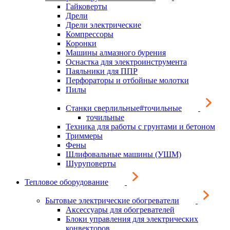
Гайковерты
Дрели
Дрели электрические
Компрессоры
Коронки
Машины алмазного бурения
Оснастка для электроинструмента
Паяльники для ППР
Перфораторы и отбойные молотки
Пилы
Станки сверлильные#точильные
точильные
Техника для работы с грунтами и бетоном
Триммеры
Фены
Шлифовальные машины (УШМ)
Шуруповерты
Тепловое оборудование
Бытовые электрические обогреватели
Аксессуары для обогревателей
Блоки управления для электрических
конвекторов