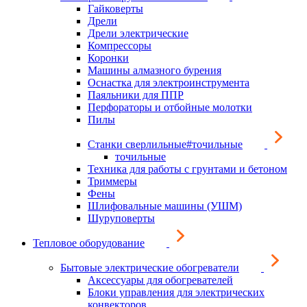
Гайковерты
Дрели
Дрели электрические
Компрессоры
Коронки
Машины алмазного бурения
Оснастка для электроинструмента
Паяльники для ППР
Перфораторы и отбойные молотки
Пилы
Станки сверлильные#точильные
точильные
Техника для работы с грунтами и бетоном
Триммеры
Фены
Шлифовальные машины (УШМ)
Шуруповерты
Тепловое оборудование
Бытовые электрические обогреватели
Аксессуары для обогревателей
Блоки управления для электрических
конвекторов