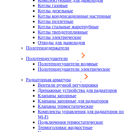
Комплектующие для дымоходов
Котлы газовые
Котлы дизельные
Котлы конденсационные настенные
Котлы пеллетные
Котлы стальные жаротрубные
Котлы твердотопливные
Котлы электрические
Отводы для дымоходов
Полотенцедержатели
Полотенцесушители
Полотенцесушители водяные
Полотенцесушители электрические
Радиаторная арматура
Вентили ручной регулировки
Дренажные устройства для радиаторов
Клапаны запорные
Клапаны запорные для радиаторов
Клапаны термостатические
Комплекты управления для радиаторов по
Wi-Fi
Подключения термостатические
Термоголовки жидкостные