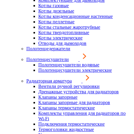
Комплектующие для дымоходов
Котлы газовые
Котлы дизельные
Котлы конденсационные настенные
Котлы пеллетные
Котлы стальные жаротрубные
Котлы твердотопливные
Котлы электрические
Отводы для дымоходов
Полотенцедержатели
Полотенцесушители
Полотенцесушители водяные
Полотенцесушители электрические
Радиаторная арматура
Вентили ручной регулировки
Дренажные устройства для радиаторов
Клапаны запорные
Клапаны запорные для радиаторов
Клапаны термостатические
Комплекты управления для радиаторов по
Wi-Fi
Подключения термостатические
Термоголовки жидкостные