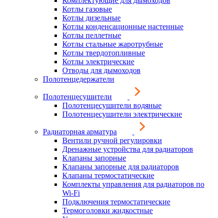
Комплектующие для дымоходов
Котлы газовые
Котлы дизельные
Котлы конденсационные настенные
Котлы пеллетные
Котлы стальные жаротрубные
Котлы твердотопливные
Котлы электрические
Отводы для дымоходов
Полотенцедержатели
Полотенцесушители
Полотенцесушители водяные
Полотенцесушители электрические
Радиаторная арматура
Вентили ручной регулировки
Дренажные устройства для радиаторов
Клапаны запорные
Клапаны запорные для радиаторов
Клапаны термостатические
Комплекты управления для радиаторов по
Wi-Fi
Подключения термостатические
Термоголовки жидкостные