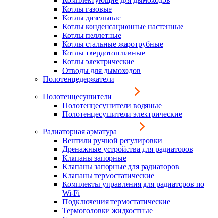
Комплектующие для дымоходов
Котлы газовые
Котлы дизельные
Котлы конденсационные настенные
Котлы пеллетные
Котлы стальные жаротрубные
Котлы твердотопливные
Котлы электрические
Отводы для дымоходов
Полотенцедержатели
Полотенцесушители
Полотенцесушители водяные
Полотенцесушители электрические
Радиаторная арматура
Вентили ручной регулировки
Дренажные устройства для радиаторов
Клапаны запорные
Клапаны запорные для радиаторов
Клапаны термостатические
Комплекты управления для радиаторов по
Wi-Fi
Подключения термостатические
Термоголовки жидкостные