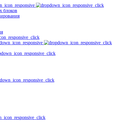
х блоков
нирования
ия