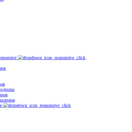
ния
ров
подпора
оров
даления