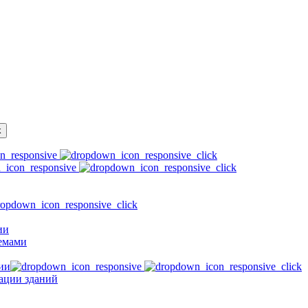
ии
емами
ии
зации зданий