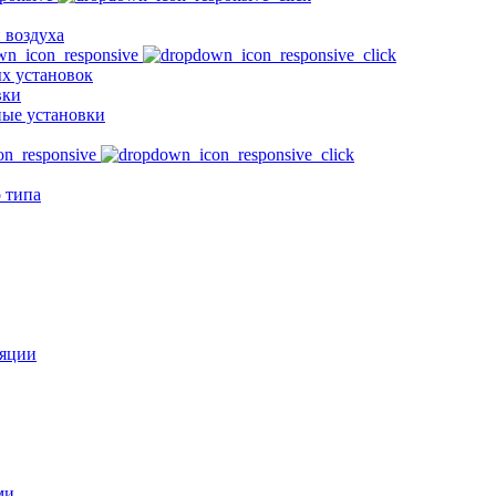
 воздуха
х установок
вки
ые установки
 типа
ляции
ми