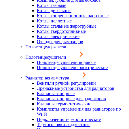
Комплектующие для дымоходов
Котлы газовые
Котлы дизельные
Котлы конденсационные настенные
Котлы пеллетные
Котлы стальные жаротрубные
Котлы твердотопливные
Котлы электрические
Отводы для дымоходов
Полотенцедержатели
Полотенцесушители
Полотенцесушители водяные
Полотенцесушители электрические
Радиаторная арматура
Вентили ручной регулировки
Дренажные устройства для радиаторов
Клапаны запорные
Клапаны запорные для радиаторов
Клапаны термостатические
Комплекты управления для радиаторов по
Wi-Fi
Подключения термостатические
Термоголовки жидкостные