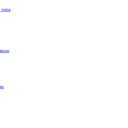
 типа
ляции
ми