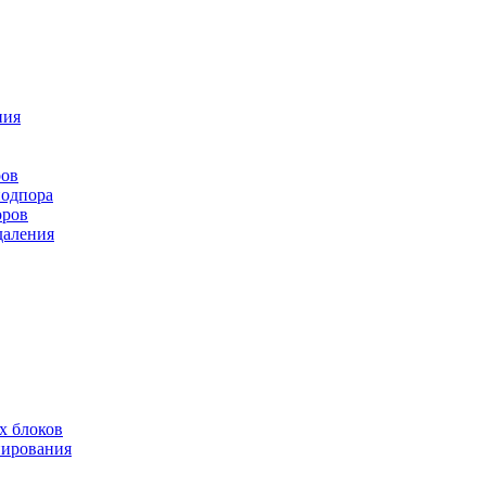
ния
ров
подпора
оров
даления
х блоков
нирования