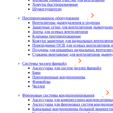
Хомуты быстроразъемные
Шумоглушители
Противопожарное оборудование
Вентиляторы дымоудаления и подпора
Защитные сетки для вентиляторов дымоудале
Зонты для осевых вентиляторов
Клапаны противопожарные
Кожухи защитные для радиальных вентилято
Переходники ОСВ для осевых вентиляторов 
Поддоны для крышных радиальных вентилят
Стаканы монтажные для вентиляторов дымоу
Системы чиллер фанкойл
Аксессуары для систем чиллер фанкойл
Баки
Прецизионные кондиционеры
Фанкойлы
Чиллер
Фреоновые системы кондиционирования
Аксессуары для компрессорно-конденсаторны
Аксессуары для фреоновых систем кондицио
Канальные кондиционеры большой мощности