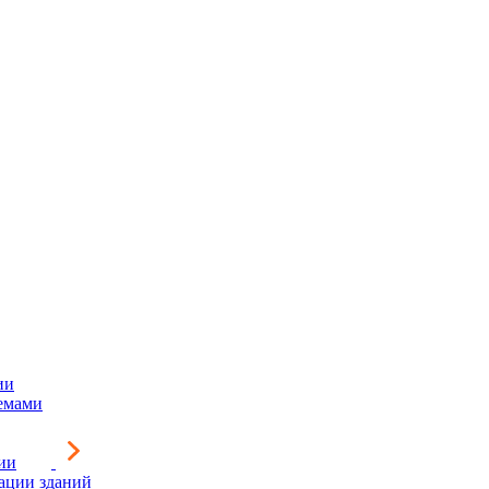
ии
емами
ии
зации зданий