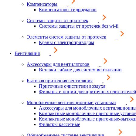
Компенсаторы
Компенсаторы гидроударов
Системы защиты от протечек
Системы защиты от протечек без wi-fi
Элементы систем защиты от протечек
Краны с электроприводом
Вентиляция
Аксессуары для вентиляторов
Вставки гибкие для систем вентиляции
Бытовая приточная вентиляция
Приточные очистители воздуха
Фильтры и опции для приточных очистителей
Моноблочные вентиляционные установки
Аксессуары для моноблочных вентиляционны
Компактные моноблочные приточные устано
Компактные моноблочные приточные-вытяжн
Фильтры кассетные
Общеобменные системы вентиляции