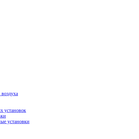
 воздуха
х установок
вки
ые установки