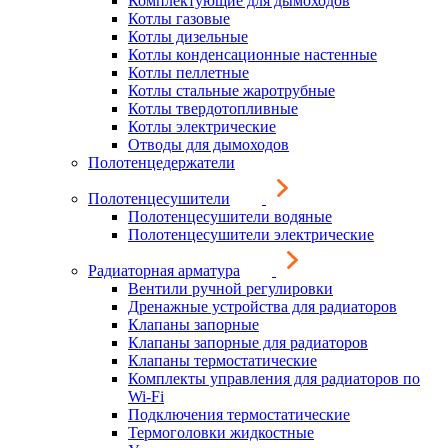
Комплектующие для дымоходов
Котлы газовые
Котлы дизельные
Котлы конденсационные настенные
Котлы пеллетные
Котлы стальные жаротрубные
Котлы твердотопливные
Котлы электрические
Отводы для дымоходов
Полотенцедержатели
Полотенцесушители
Полотенцесушители водяные
Полотенцесушители электрические
Радиаторная арматура
Вентили ручной регулировки
Дренажные устройства для радиаторов
Клапаны запорные
Клапаны запорные для радиаторов
Клапаны термостатические
Комплекты управления для радиаторов по
Wi-Fi
Подключения термостатические
Термоголовки жидкостные