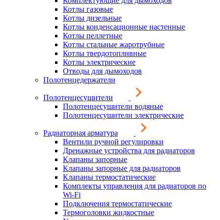
Комплектующие для дымоходов
Котлы газовые
Котлы дизельные
Котлы конденсационные настенные
Котлы пеллетные
Котлы стальные жаротрубные
Котлы твердотопливные
Котлы электрические
Отводы для дымоходов
Полотенцедержатели
Полотенцесушители
Полотенцесушители водяные
Полотенцесушители электрические
Радиаторная арматура
Вентили ручной регулировки
Дренажные устройства для радиаторов
Клапаны запорные
Клапаны запорные для радиаторов
Клапаны термостатические
Комплекты управления для радиаторов по
Wi-Fi
Подключения термостатические
Термоголовки жидкостные