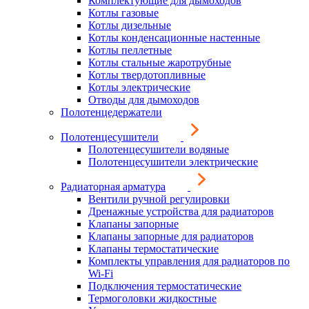
Комплектующие для дымоходов
Котлы газовые
Котлы дизельные
Котлы конденсационные настенные
Котлы пеллетные
Котлы стальные жаротрубные
Котлы твердотопливные
Котлы электрические
Отводы для дымоходов
Полотенцедержатели
Полотенцесушители
Полотенцесушители водяные
Полотенцесушители электрические
Радиаторная арматура
Вентили ручной регулировки
Дренажные устройства для радиаторов
Клапаны запорные
Клапаны запорные для радиаторов
Клапаны термостатические
Комплекты управления для радиаторов по
Wi-Fi
Подключения термостатические
Термоголовки жидкостные