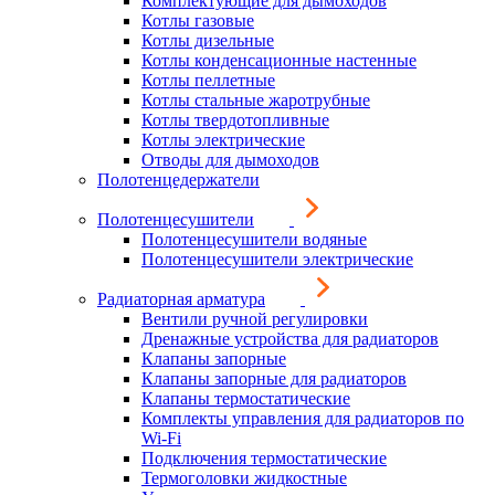
Комплектующие для дымоходов
Котлы газовые
Котлы дизельные
Котлы конденсационные настенные
Котлы пеллетные
Котлы стальные жаротрубные
Котлы твердотопливные
Котлы электрические
Отводы для дымоходов
Полотенцедержатели
Полотенцесушители
Полотенцесушители водяные
Полотенцесушители электрические
Радиаторная арматура
Вентили ручной регулировки
Дренажные устройства для радиаторов
Клапаны запорные
Клапаны запорные для радиаторов
Клапаны термостатические
Комплекты управления для радиаторов по
Wi-Fi
Подключения термостатические
Термоголовки жидкостные