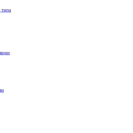
 типа
ляции
ми