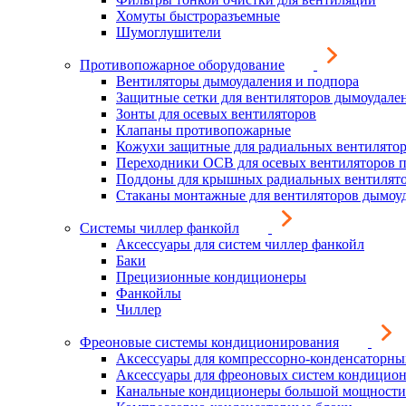
Хомуты быстроразъемные
Шумоглушители
Противопожарное оборудование
Вентиляторы дымоудаления и подпора
Защитные сетки для вентиляторов дымоудале
Зонты для осевых вентиляторов
Клапаны противопожарные
Кожухи защитные для радиальных вентилято
Переходники ОСВ для осевых вентиляторов 
Поддоны для крышных радиальных вентилят
Стаканы монтажные для вентиляторов дымоу
Системы чиллер фанкойл
Аксессуары для систем чиллер фанкойл
Баки
Прецизионные кондиционеры
Фанкойлы
Чиллер
Фреоновые системы кондиционирования
Аксессуары для компрессорно-конденсаторны
Аксессуары для фреоновых систем кондицио
Канальные кондиционеры большой мощности