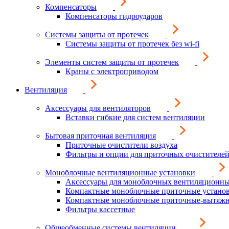
Компенсаторы
Компенсаторы гидроударов
Системы защиты от протечек
Системы защиты от протечек без wi-fi
Элементы систем защиты от протечек
Краны с электроприводом
Вентиляция
Аксессуары для вентиляторов
Вставки гибкие для систем вентиляции
Бытовая приточная вентиляция
Приточные очистители воздуха
Фильтры и опции для приточных очистителей
Моноблочные вентиляционные установки
Аксессуары для моноблочных вентиляционны
Компактные моноблочные приточные устано
Компактные моноблочные приточные-вытяжн
Фильтры кассетные
Общеобменные системы вентиляции