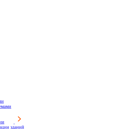
ии
емами
ии
зации зданий