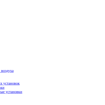
 воздуха
х установок
вки
ые установки