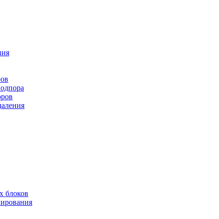
ния
ров
подпора
оров
даления
х блоков
нирования