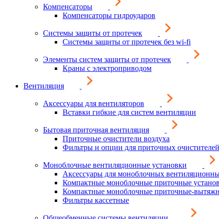
Компенсаторы
Компенсаторы гидроударов
Системы защиты от протечек
Системы защиты от протечек без wi-fi
Элементы систем защиты от протечек
Краны с электроприводом
Вентиляция
Аксессуары для вентиляторов
Вставки гибкие для систем вентиляции
Бытовая приточная вентиляция
Приточные очистители воздуха
Фильтры и опции для приточных очистителей
Моноблочные вентиляционные установки
Аксессуары для моноблочных вентиляционны
Компактные моноблочные приточные устано
Компактные моноблочные приточные-вытяжн
Фильтры кассетные
Общеобменные системы вентиляции