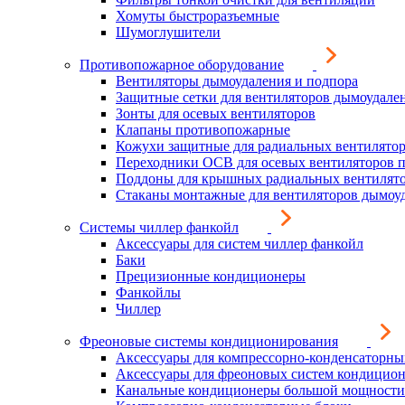
Хомуты быстроразъемные
Шумоглушители
Противопожарное оборудование
Вентиляторы дымоудаления и подпора
Защитные сетки для вентиляторов дымоудале
Зонты для осевых вентиляторов
Клапаны противопожарные
Кожухи защитные для радиальных вентилято
Переходники ОСВ для осевых вентиляторов 
Поддоны для крышных радиальных вентилят
Стаканы монтажные для вентиляторов дымоу
Системы чиллер фанкойл
Аксессуары для систем чиллер фанкойл
Баки
Прецизионные кондиционеры
Фанкойлы
Чиллер
Фреоновые системы кондиционирования
Аксессуары для компрессорно-конденсаторны
Аксессуары для фреоновых систем кондицио
Канальные кондиционеры большой мощности