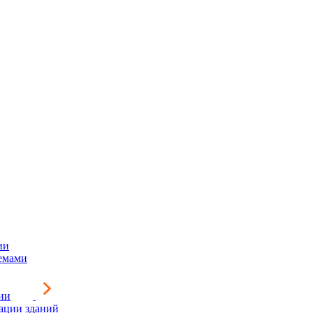
ии
емами
ии
зации зданий