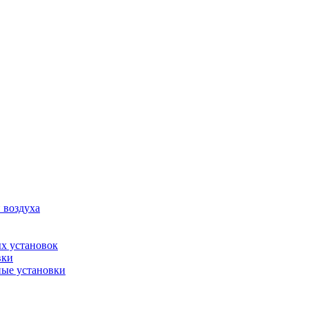
 воздуха
х установок
вки
ые установки