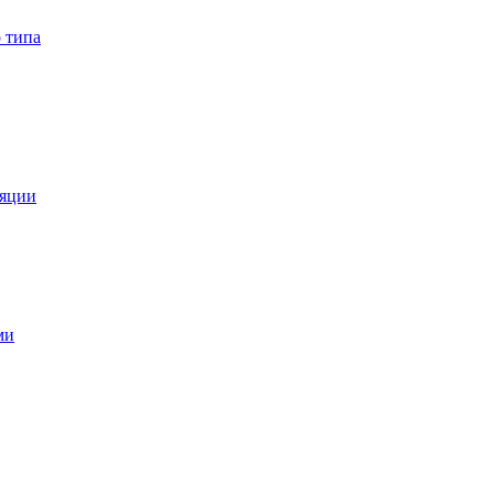
 типа
ляции
ми