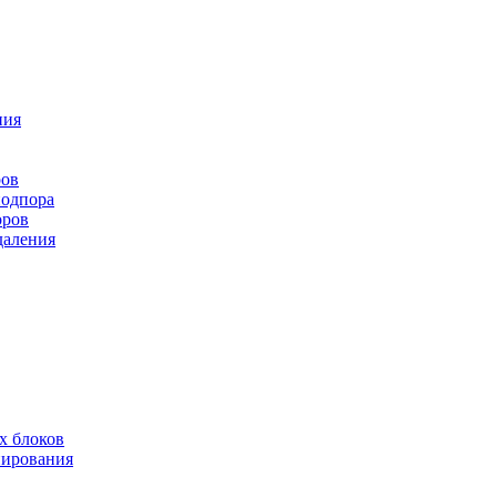
ния
ров
подпора
оров
даления
х блоков
нирования