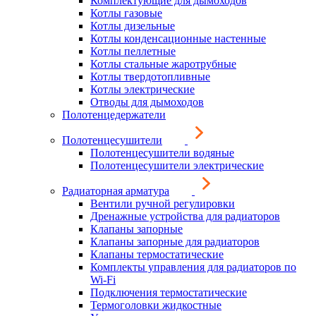
Комплектующие для дымоходов
Котлы газовые
Котлы дизельные
Котлы конденсационные настенные
Котлы пеллетные
Котлы стальные жаротрубные
Котлы твердотопливные
Котлы электрические
Отводы для дымоходов
Полотенцедержатели
Полотенцесушители
Полотенцесушители водяные
Полотенцесушители электрические
Радиаторная арматура
Вентили ручной регулировки
Дренажные устройства для радиаторов
Клапаны запорные
Клапаны запорные для радиаторов
Клапаны термостатические
Комплекты управления для радиаторов по
Wi-Fi
Подключения термостатические
Термоголовки жидкостные