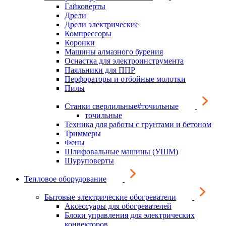
Гайковерты
Дрели
Дрели электрические
Компрессоры
Коронки
Машины алмазного бурения
Оснастка для электроинструмента
Паяльники для ППР
Перфораторы и отбойные молотки
Пилы
Станки сверлильные#точильные
точильные
Техника для работы с грунтами и бетоном
Триммеры
Фены
Шлифовальные машины (УШМ)
Шуруповерты
Тепловое оборудование
Бытовые электрические обогреватели
Аксессуары для обогревателей
Блоки управления для электрических
конвекторов