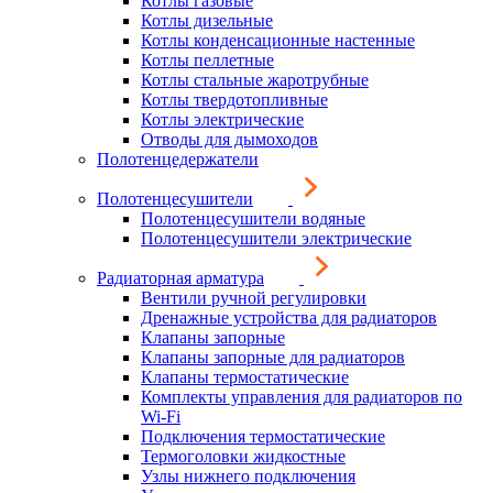
Котлы газовые
Котлы дизельные
Котлы конденсационные настенные
Котлы пеллетные
Котлы стальные жаротрубные
Котлы твердотопливные
Котлы электрические
Отводы для дымоходов
Полотенцедержатели
Полотенцесушители
Полотенцесушители водяные
Полотенцесушители электрические
Радиаторная арматура
Вентили ручной регулировки
Дренажные устройства для радиаторов
Клапаны запорные
Клапаны запорные для радиаторов
Клапаны термостатические
Комплекты управления для радиаторов по
Wi-Fi
Подключения термостатические
Термоголовки жидкостные
Узлы нижнего подключения