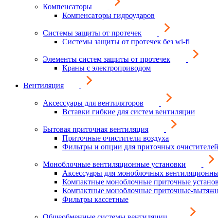
Компенсаторы
Компенсаторы гидроударов
Системы защиты от протечек
Системы защиты от протечек без wi-fi
Элементы систем защиты от протечек
Краны с электроприводом
Вентиляция
Аксессуары для вентиляторов
Вставки гибкие для систем вентиляции
Бытовая приточная вентиляция
Приточные очистители воздуха
Фильтры и опции для приточных очистителей
Моноблочные вентиляционные установки
Аксессуары для моноблочных вентиляционны
Компактные моноблочные приточные устано
Компактные моноблочные приточные-вытяжн
Фильтры кассетные
Общеобменные системы вентиляции