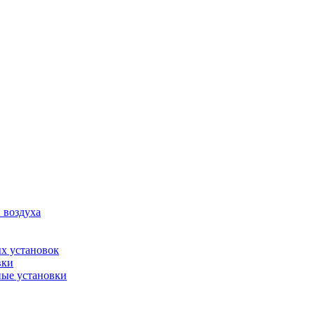
 воздуха
х установок
вки
ые установки