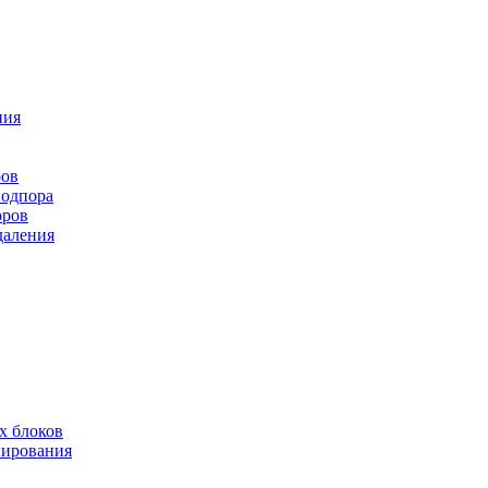
ния
ров
подпора
оров
даления
х блоков
нирования