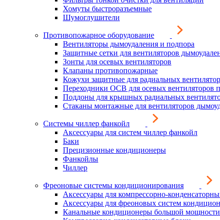
Хомуты быстроразъемные
Шумоглушители
Противопожарное оборудование
Вентиляторы дымоудаления и подпора
Защитные сетки для вентиляторов дымоудале
Зонты для осевых вентиляторов
Клапаны противопожарные
Кожухи защитные для радиальных вентилято
Переходники ОСВ для осевых вентиляторов 
Поддоны для крышных радиальных вентилят
Стаканы монтажные для вентиляторов дымоу
Системы чиллер фанкойл
Аксессуары для систем чиллер фанкойл
Баки
Прецизионные кондиционеры
Фанкойлы
Чиллер
Фреоновые системы кондиционирования
Аксессуары для компрессорно-конденсаторны
Аксессуары для фреоновых систем кондицио
Канальные кондиционеры большой мощности