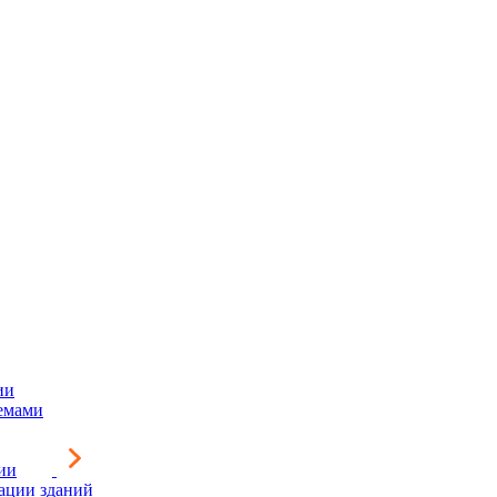
ии
емами
ии
зации зданий