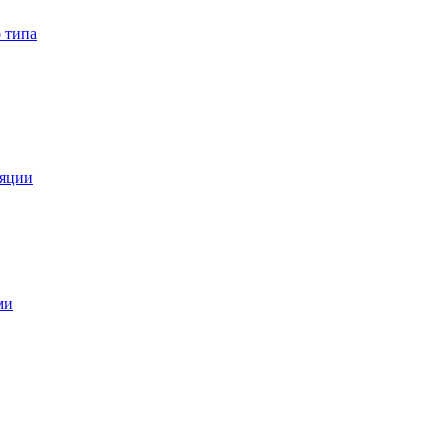
 типа
ляции
ми