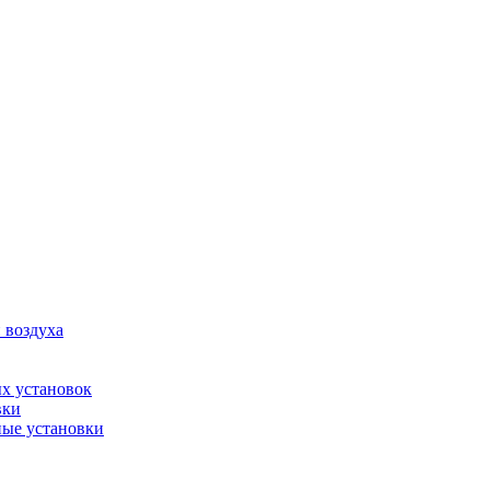
 воздуха
х установок
вки
ые установки