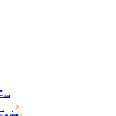
ии
емами
ии
зации зданий