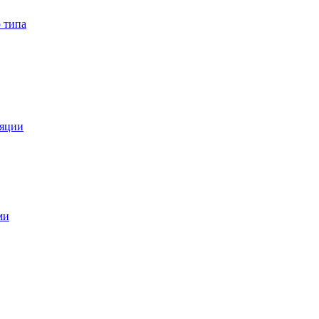
 типа
ляции
ми