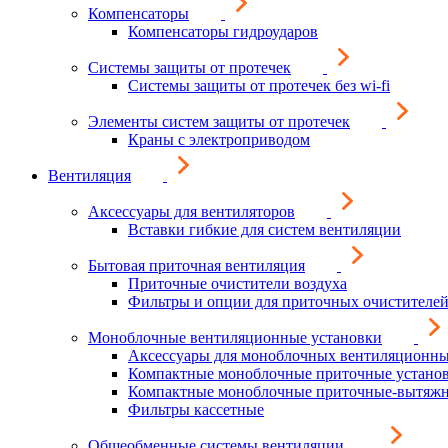
Компенсаторы
Компенсаторы гидроударов
Системы защиты от протечек
Системы защиты от протечек без wi-fi
Элементы систем защиты от протечек
Краны с электроприводом
Вентиляция
Аксессуары для вентиляторов
Вставки гибкие для систем вентиляции
Бытовая приточная вентиляция
Приточные очистители воздуха
Фильтры и опции для приточных очистителей
Моноблочные вентиляционные установки
Аксессуары для моноблочных вентиляционны
Компактные моноблочные приточные устано
Компактные моноблочные приточные-вытяжн
Фильтры кассетные
Общеобменные системы вентиляции