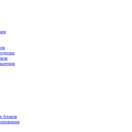
ния
ров
подпора
оров
даления
х блоков
нирования