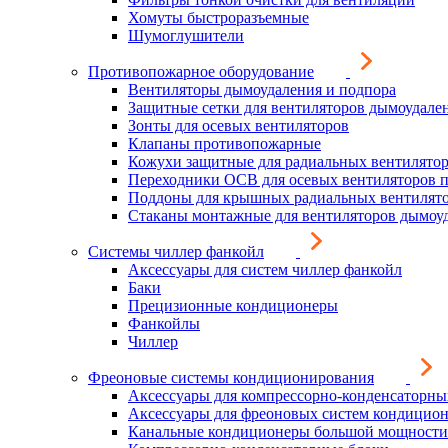
Хомуты быстроразъемные
Шумоглушители
Противопожарное оборудование
Вентиляторы дымоудаления и подпора
Защитные сетки для вентиляторов дымоудале
Зонты для осевых вентиляторов
Клапаны противопожарные
Кожухи защитные для радиальных вентилято
Переходники ОСВ для осевых вентиляторов 
Поддоны для крышных радиальных вентилят
Стаканы монтажные для вентиляторов дымоу
Системы чиллер фанкойл
Аксессуары для систем чиллер фанкойл
Баки
Прецизионные кондиционеры
Фанкойлы
Чиллер
Фреоновые системы кондиционирования
Аксессуары для компрессорно-конденсаторны
Аксессуары для фреоновых систем кондицио
Канальные кондиционеры большой мощности