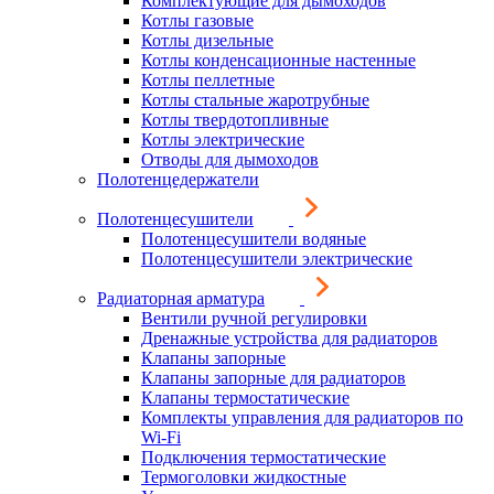
Комплектующие для дымоходов
Котлы газовые
Котлы дизельные
Котлы конденсационные настенные
Котлы пеллетные
Котлы стальные жаротрубные
Котлы твердотопливные
Котлы электрические
Отводы для дымоходов
Полотенцедержатели
Полотенцесушители
Полотенцесушители водяные
Полотенцесушители электрические
Радиаторная арматура
Вентили ручной регулировки
Дренажные устройства для радиаторов
Клапаны запорные
Клапаны запорные для радиаторов
Клапаны термостатические
Комплекты управления для радиаторов по
Wi-Fi
Подключения термостатические
Термоголовки жидкостные