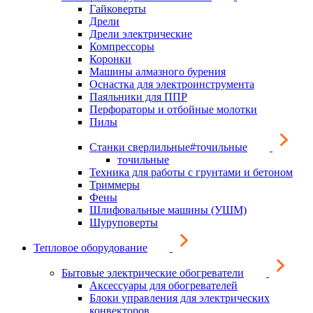
Гайковерты
Дрели
Дрели электрические
Компрессоры
Коронки
Машины алмазного бурения
Оснастка для электроинструмента
Паяльники для ППР
Перфораторы и отбойные молотки
Пилы
Станки сверлильные#точильные
точильные
Техника для работы с грунтами и бетоном
Триммеры
Фены
Шлифовальные машины (УШМ)
Шуруповерты
Тепловое оборудование
Бытовые электрические обогреватели
Аксессуары для обогревателей
Блоки управления для электрических
конвекторов