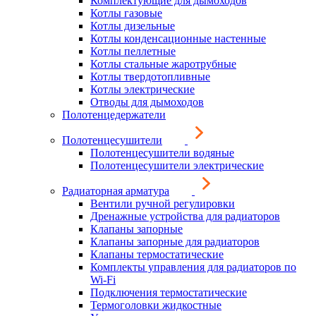
Комплектующие для дымоходов
Котлы газовые
Котлы дизельные
Котлы конденсационные настенные
Котлы пеллетные
Котлы стальные жаротрубные
Котлы твердотопливные
Котлы электрические
Отводы для дымоходов
Полотенцедержатели
Полотенцесушители
Полотенцесушители водяные
Полотенцесушители электрические
Радиаторная арматура
Вентили ручной регулировки
Дренажные устройства для радиаторов
Клапаны запорные
Клапаны запорные для радиаторов
Клапаны термостатические
Комплекты управления для радиаторов по
Wi-Fi
Подключения термостатические
Термоголовки жидкостные