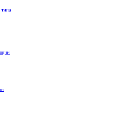
 типа
ляции
ми