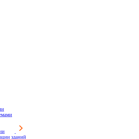
ии
емами
ии
зации зданий