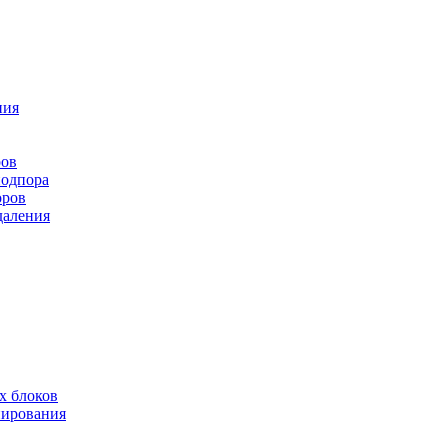
ния
ров
подпора
оров
даления
х блоков
нирования