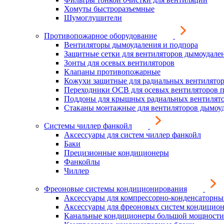
Хомуты быстроразъемные
Шумоглушители
Противопожарное оборудование
Вентиляторы дымоудаления и подпора
Защитные сетки для вентиляторов дымоудале
Зонты для осевых вентиляторов
Клапаны противопожарные
Кожухи защитные для радиальных вентилято
Переходники ОСВ для осевых вентиляторов 
Поддоны для крышных радиальных вентилят
Стаканы монтажные для вентиляторов дымоу
Системы чиллер фанкойл
Аксессуары для систем чиллер фанкойл
Баки
Прецизионные кондиционеры
Фанкойлы
Чиллер
Фреоновые системы кондиционирования
Аксессуары для компрессорно-конденсаторны
Аксессуары для фреоновых систем кондицио
Канальные кондиционеры большой мощности