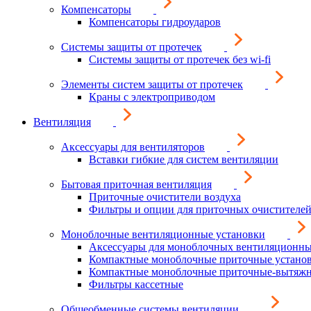
Компенсаторы
Компенсаторы гидроударов
Системы защиты от протечек
Системы защиты от протечек без wi-fi
Элементы систем защиты от протечек
Краны с электроприводом
Вентиляция
Аксессуары для вентиляторов
Вставки гибкие для систем вентиляции
Бытовая приточная вентиляция
Приточные очистители воздуха
Фильтры и опции для приточных очистителей
Моноблочные вентиляционные установки
Аксессуары для моноблочных вентиляционны
Компактные моноблочные приточные устано
Компактные моноблочные приточные-вытяжн
Фильтры кассетные
Общеобменные системы вентиляции