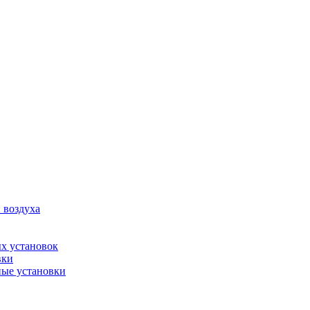
 воздуха
х установок
вки
ые установки