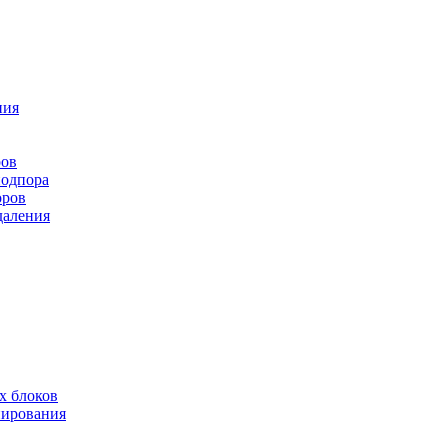
ния
ров
подпора
оров
даления
х блоков
нирования