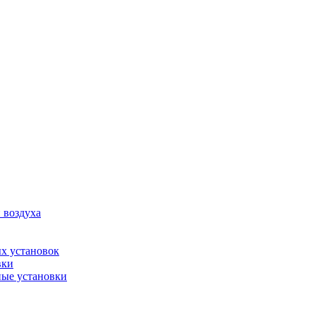
 воздуха
х установок
вки
ые установки