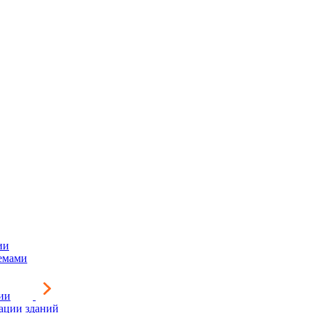
ии
емами
ии
зации зданий