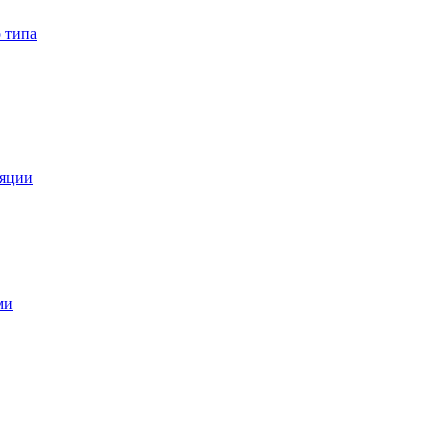
 типа
ляции
ми