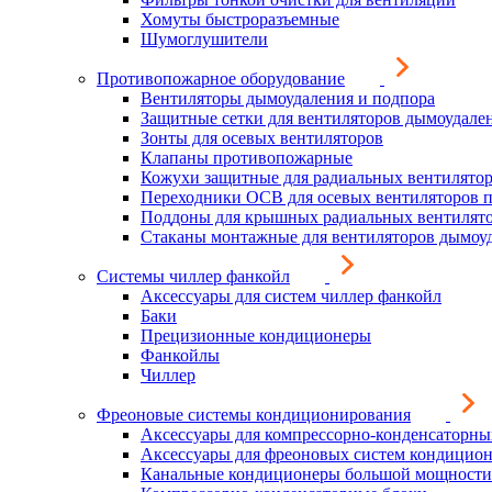
Хомуты быстроразъемные
Шумоглушители
Противопожарное оборудование
Вентиляторы дымоудаления и подпора
Защитные сетки для вентиляторов дымоудале
Зонты для осевых вентиляторов
Клапаны противопожарные
Кожухи защитные для радиальных вентилято
Переходники ОСВ для осевых вентиляторов 
Поддоны для крышных радиальных вентилят
Стаканы монтажные для вентиляторов дымоу
Системы чиллер фанкойл
Аксессуары для систем чиллер фанкойл
Баки
Прецизионные кондиционеры
Фанкойлы
Чиллер
Фреоновые системы кондиционирования
Аксессуары для компрессорно-конденсаторны
Аксессуары для фреоновых систем кондицио
Канальные кондиционеры большой мощности