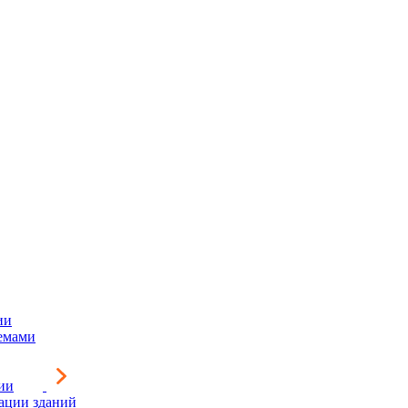
ии
емами
ии
зации зданий