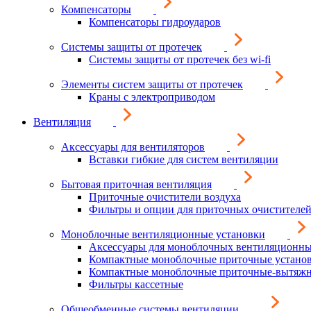
Компенсаторы
Компенсаторы гидроударов
Системы защиты от протечек
Системы защиты от протечек без wi-fi
Элементы систем защиты от протечек
Краны с электроприводом
Вентиляция
Аксессуары для вентиляторов
Вставки гибкие для систем вентиляции
Бытовая приточная вентиляция
Приточные очистители воздуха
Фильтры и опции для приточных очистителей
Моноблочные вентиляционные установки
Аксессуары для моноблочных вентиляционны
Компактные моноблочные приточные устано
Компактные моноблочные приточные-вытяжн
Фильтры кассетные
Общеобменные системы вентиляции