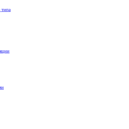
 типа
ляции
ми