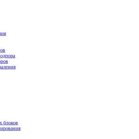
ния
ров
подпора
оров
даления
х блоков
нирования