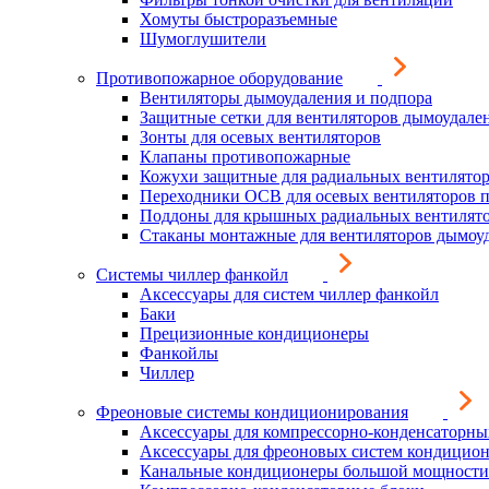
Хомуты быстроразъемные
Шумоглушители
Противопожарное оборудование
Вентиляторы дымоудаления и подпора
Защитные сетки для вентиляторов дымоудале
Зонты для осевых вентиляторов
Клапаны противопожарные
Кожухи защитные для радиальных вентилято
Переходники ОСВ для осевых вентиляторов 
Поддоны для крышных радиальных вентилят
Стаканы монтажные для вентиляторов дымоу
Системы чиллер фанкойл
Аксессуары для систем чиллер фанкойл
Баки
Прецизионные кондиционеры
Фанкойлы
Чиллер
Фреоновые системы кондиционирования
Аксессуары для компрессорно-конденсаторны
Аксессуары для фреоновых систем кондицио
Канальные кондиционеры большой мощности