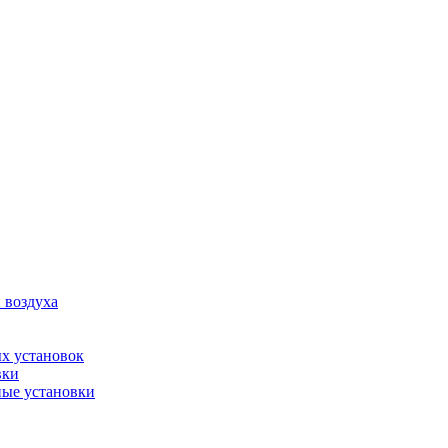
 воздуха
х установок
вки
ые установки