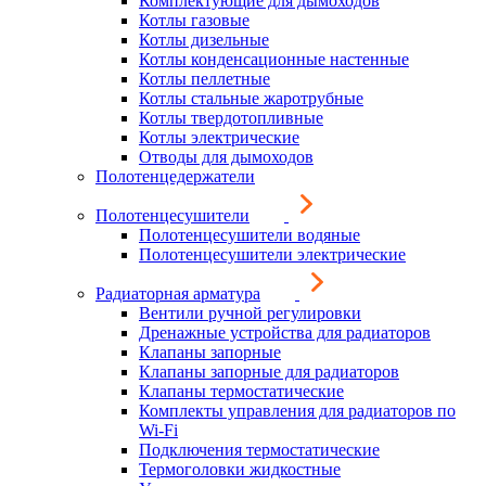
Комплектующие для дымоходов
Котлы газовые
Котлы дизельные
Котлы конденсационные настенные
Котлы пеллетные
Котлы стальные жаротрубные
Котлы твердотопливные
Котлы электрические
Отводы для дымоходов
Полотенцедержатели
Полотенцесушители
Полотенцесушители водяные
Полотенцесушители электрические
Радиаторная арматура
Вентили ручной регулировки
Дренажные устройства для радиаторов
Клапаны запорные
Клапаны запорные для радиаторов
Клапаны термостатические
Комплекты управления для радиаторов по
Wi-Fi
Подключения термостатические
Термоголовки жидкостные