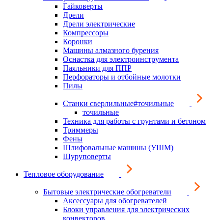
Гайковерты
Дрели
Дрели электрические
Компрессоры
Коронки
Машины алмазного бурения
Оснастка для электроинструмента
Паяльники для ППР
Перфораторы и отбойные молотки
Пилы
Станки сверлильные#точильные
точильные
Техника для работы с грунтами и бетоном
Триммеры
Фены
Шлифовальные машины (УШМ)
Шуруповерты
Тепловое оборудование
Бытовые электрические обогреватели
Аксессуары для обогревателей
Блоки управления для электрических
конвекторов