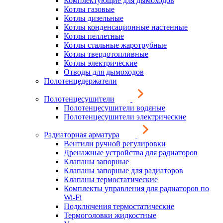
Комплектующие для дымоходов
Котлы газовые
Котлы дизельные
Котлы конденсационные настенные
Котлы пеллетные
Котлы стальные жаротрубные
Котлы твердотопливные
Котлы электрические
Отводы для дымоходов
Полотенцедержатели
Полотенцесушители
Полотенцесушители водяные
Полотенцесушители электрические
Радиаторная арматура
Вентили ручной регулировки
Дренажные устройства для радиаторов
Клапаны запорные
Клапаны запорные для радиаторов
Клапаны термостатические
Комплекты управления для радиаторов по
Wi-Fi
Подключения термостатические
Термоголовки жидкостные