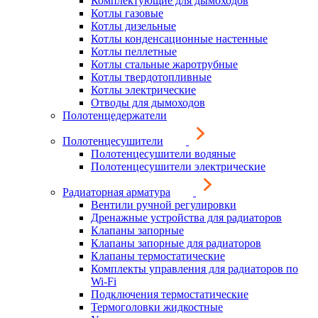
Комплектующие для дымоходов
Котлы газовые
Котлы дизельные
Котлы конденсационные настенные
Котлы пеллетные
Котлы стальные жаротрубные
Котлы твердотопливные
Котлы электрические
Отводы для дымоходов
Полотенцедержатели
Полотенцесушители
Полотенцесушители водяные
Полотенцесушители электрические
Радиаторная арматура
Вентили ручной регулировки
Дренажные устройства для радиаторов
Клапаны запорные
Клапаны запорные для радиаторов
Клапаны термостатические
Комплекты управления для радиаторов по
Wi-Fi
Подключения термостатические
Термоголовки жидкостные