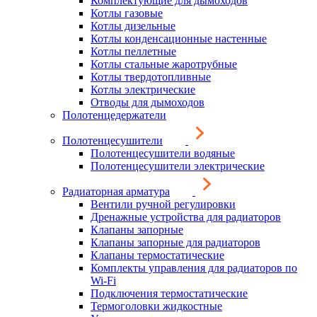
Комплектующие для дымоходов
Котлы газовые
Котлы дизельные
Котлы конденсационные настенные
Котлы пеллетные
Котлы стальные жаротрубные
Котлы твердотопливные
Котлы электрические
Отводы для дымоходов
Полотенцедержатели
Полотенцесушители
Полотенцесушители водяные
Полотенцесушители электрические
Радиаторная арматура
Вентили ручной регулировки
Дренажные устройства для радиаторов
Клапаны запорные
Клапаны запорные для радиаторов
Клапаны термостатические
Комплекты управления для радиаторов по
Wi-Fi
Подключения термостатические
Термоголовки жидкостные