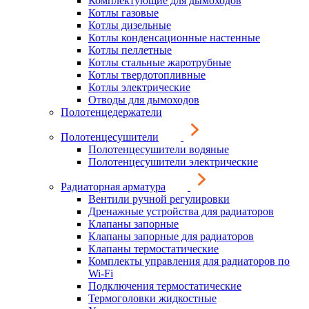
Комплектующие для дымоходов
Котлы газовые
Котлы дизельные
Котлы конденсационные настенные
Котлы пеллетные
Котлы стальные жаротрубные
Котлы твердотопливные
Котлы электрические
Отводы для дымоходов
Полотенцедержатели
Полотенцесушители
Полотенцесушители водяные
Полотенцесушители электрические
Радиаторная арматура
Вентили ручной регулировки
Дренажные устройства для радиаторов
Клапаны запорные
Клапаны запорные для радиаторов
Клапаны термостатические
Комплекты управления для радиаторов по
Wi-Fi
Подключения термостатические
Термоголовки жидкостные