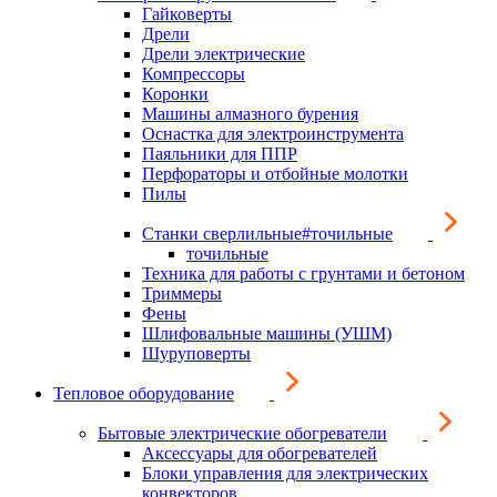
Гайковерты
Дрели
Дрели электрические
Компрессоры
Коронки
Машины алмазного бурения
Оснастка для электроинструмента
Паяльники для ППР
Перфораторы и отбойные молотки
Пилы
Станки сверлильные#точильные
точильные
Техника для работы с грунтами и бетоном
Триммеры
Фены
Шлифовальные машины (УШМ)
Шуруповерты
Тепловое оборудование
Бытовые электрические обогреватели
Аксессуары для обогревателей
Блоки управления для электрических
конвекторов