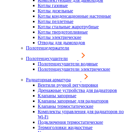
Комплектующие для дымоходов
Котлы газовые
Котлы дизельные
Котлы конденсационные настенные
Котлы пеллетные
Котлы стальные жаротрубные
Котлы твердотопливные
Котлы электрические
Отводы для дымоходов
Полотенцедержатели
Полотенцесушители
Полотенцесушители водяные
Полотенцесушители электрические
Радиаторная арматура
Вентили ручной регулировки
Дренажные устройства для радиаторов
Клапаны запорные
Клапаны запорные для радиаторов
Клапаны термостатические
Комплекты управления для радиаторов по
Wi-Fi
Подключения термостатические
Термоголовки жидкостные