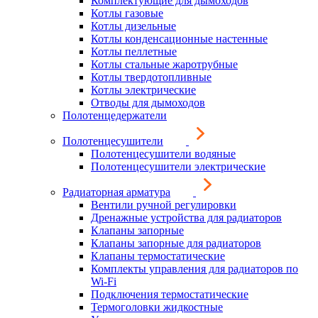
Комплектующие для дымоходов
Котлы газовые
Котлы дизельные
Котлы конденсационные настенные
Котлы пеллетные
Котлы стальные жаротрубные
Котлы твердотопливные
Котлы электрические
Отводы для дымоходов
Полотенцедержатели
Полотенцесушители
Полотенцесушители водяные
Полотенцесушители электрические
Радиаторная арматура
Вентили ручной регулировки
Дренажные устройства для радиаторов
Клапаны запорные
Клапаны запорные для радиаторов
Клапаны термостатические
Комплекты управления для радиаторов по
Wi-Fi
Подключения термостатические
Термоголовки жидкостные