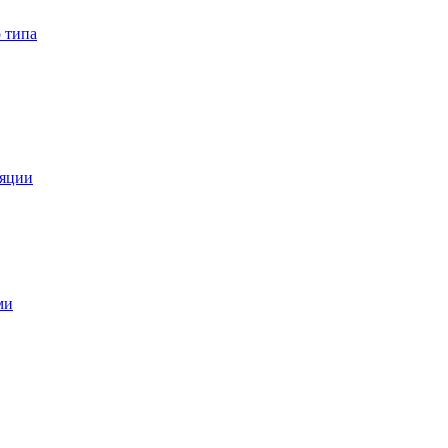
 типа
ляции
ми