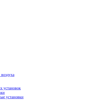
 воздуха
х установок
вки
ые установки