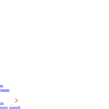
ии
емами
ии
зации зданий