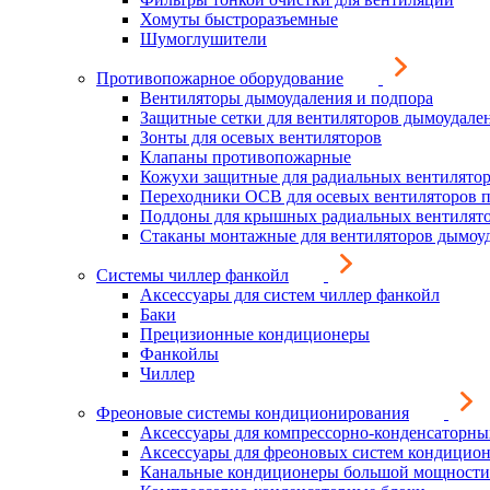
Хомуты быстроразъемные
Шумоглушители
Противопожарное оборудование
Вентиляторы дымоудаления и подпора
Защитные сетки для вентиляторов дымоудале
Зонты для осевых вентиляторов
Клапаны противопожарные
Кожухи защитные для радиальных вентилято
Переходники ОСВ для осевых вентиляторов 
Поддоны для крышных радиальных вентилят
Стаканы монтажные для вентиляторов дымоу
Системы чиллер фанкойл
Аксессуары для систем чиллер фанкойл
Баки
Прецизионные кондиционеры
Фанкойлы
Чиллер
Фреоновые системы кондиционирования
Аксессуары для компрессорно-конденсаторны
Аксессуары для фреоновых систем кондицио
Канальные кондиционеры большой мощности