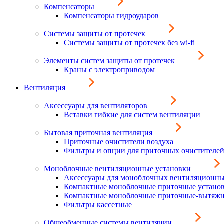
Компенсаторы
Компенсаторы гидроударов
Системы защиты от протечек
Системы защиты от протечек без wi-fi
Элементы систем защиты от протечек
Краны с электроприводом
Вентиляция
Аксессуары для вентиляторов
Вставки гибкие для систем вентиляции
Бытовая приточная вентиляция
Приточные очистители воздуха
Фильтры и опции для приточных очистителей
Моноблочные вентиляционные установки
Аксессуары для моноблочных вентиляционны
Компактные моноблочные приточные устано
Компактные моноблочные приточные-вытяжн
Фильтры кассетные
Общеобменные системы вентиляции