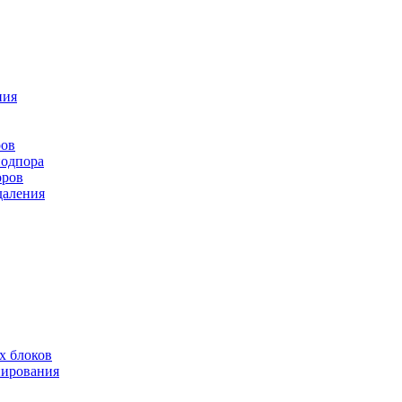
ния
ров
подпора
оров
даления
х блоков
нирования