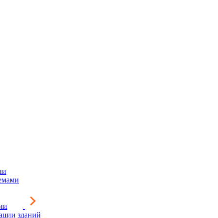
ии
емами
ии
зации зданий