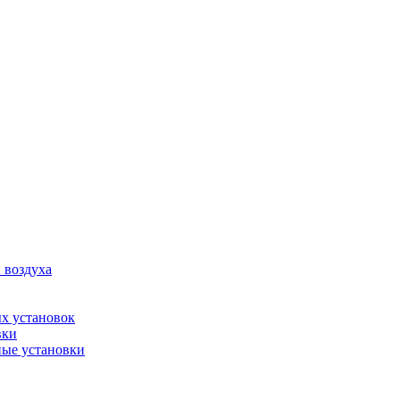
 воздуха
х установок
вки
ые установки