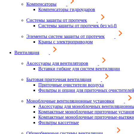
Компенсаторы
Компенсаторы гидроударов
Системы защиты от протечек
Системы защиты от протечек без wi-fi
Элементы систем защиты от протечек
Краны с электроприводом
Вентиляция
Аксессуары для вентиляторов
Вставки гибкие для систем вентиляции
Бытовая приточная вентиляция
Приточные очистители воздуха
Фильтры и опции для приточных очистителей
Моноблочные вентиляционные установки
Аксессуары для моноблочных вентиляционны
Компактные моноблочные приточные устано
Компактные моноблочные приточные-вытяжн
Фильтры кассетные
Общеобменные системы вентиляции