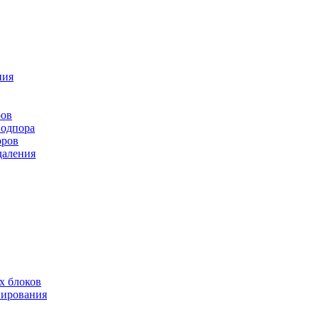
ния
ров
подпора
оров
даления
х блоков
нирования