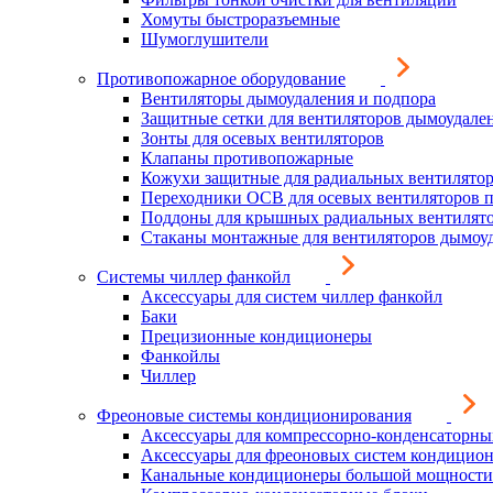
Хомуты быстроразъемные
Шумоглушители
Противопожарное оборудование
Вентиляторы дымоудаления и подпора
Защитные сетки для вентиляторов дымоудале
Зонты для осевых вентиляторов
Клапаны противопожарные
Кожухи защитные для радиальных вентилято
Переходники ОСВ для осевых вентиляторов 
Поддоны для крышных радиальных вентилят
Стаканы монтажные для вентиляторов дымоу
Системы чиллер фанкойл
Аксессуары для систем чиллер фанкойл
Баки
Прецизионные кондиционеры
Фанкойлы
Чиллер
Фреоновые системы кондиционирования
Аксессуары для компрессорно-конденсаторны
Аксессуары для фреоновых систем кондицио
Канальные кондиционеры большой мощности