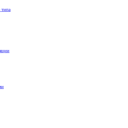
 типа
ляции
ми