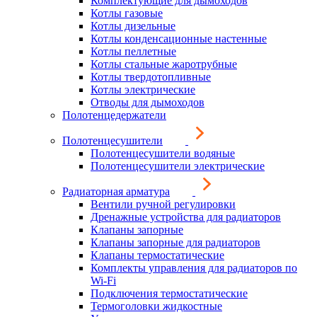
Комплектующие для дымоходов
Котлы газовые
Котлы дизельные
Котлы конденсационные настенные
Котлы пеллетные
Котлы стальные жаротрубные
Котлы твердотопливные
Котлы электрические
Отводы для дымоходов
Полотенцедержатели
Полотенцесушители
Полотенцесушители водяные
Полотенцесушители электрические
Радиаторная арматура
Вентили ручной регулировки
Дренажные устройства для радиаторов
Клапаны запорные
Клапаны запорные для радиаторов
Клапаны термостатические
Комплекты управления для радиаторов по
Wi-Fi
Подключения термостатические
Термоголовки жидкостные