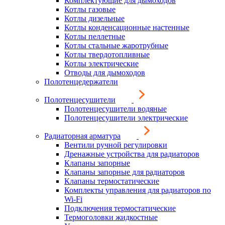
Комплектующие для дымоходов
Котлы газовые
Котлы дизельные
Котлы конденсационные настенные
Котлы пеллетные
Котлы стальные жаротрубные
Котлы твердотопливные
Котлы электрические
Отводы для дымоходов
Полотенцедержатели
Полотенцесушители
Полотенцесушители водяные
Полотенцесушители электрические
Радиаторная арматура
Вентили ручной регулировки
Дренажные устройства для радиаторов
Клапаны запорные
Клапаны запорные для радиаторов
Клапаны термостатические
Комплекты управления для радиаторов по
Wi-Fi
Подключения термостатические
Термоголовки жидкостные