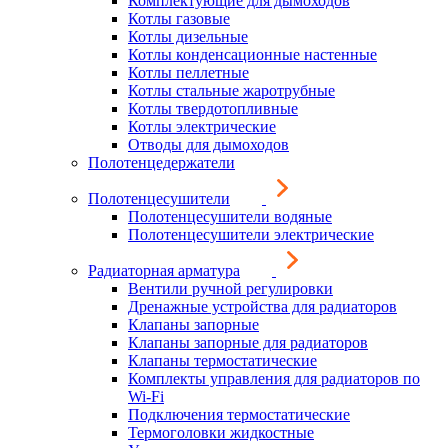
Комплектующие для дымоходов
Котлы газовые
Котлы дизельные
Котлы конденсационные настенные
Котлы пеллетные
Котлы стальные жаротрубные
Котлы твердотопливные
Котлы электрические
Отводы для дымоходов
Полотенцедержатели
Полотенцесушители
Полотенцесушители водяные
Полотенцесушители электрические
Радиаторная арматура
Вентили ручной регулировки
Дренажные устройства для радиаторов
Клапаны запорные
Клапаны запорные для радиаторов
Клапаны термостатические
Комплекты управления для радиаторов по
Wi-Fi
Подключения термостатические
Термоголовки жидкостные