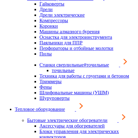
Гайковерты
Дрели
Дрели электрические
Компрессоры
Коронки
Машины алмазного бурения
Оснастка для электроинструмента
Паяльники для ППР
Перфораторы и отбойные молотки
Пилы
Станки сверлильные#точильные
точильные
Техника для работы с грунтами и бетоном
Триммеры
Фены
Шлифовальные машины (УШМ)
Шуруповерты
Тепловое оборудование
Бытовые электрические обогреватели
Аксессуары для обогревателей
Блоки управления для электрических
конвекторов