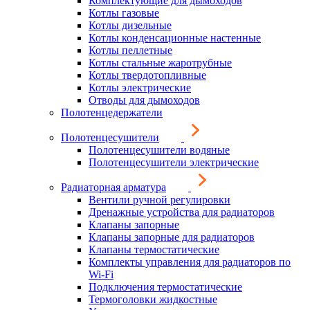
Комплектующие для дымоходов
Котлы газовые
Котлы дизельные
Котлы конденсационные настенные
Котлы пеллетные
Котлы стальные жаротрубные
Котлы твердотопливные
Котлы электрические
Отводы для дымоходов
Полотенцедержатели
Полотенцесушители
Полотенцесушители водяные
Полотенцесушители электрические
Радиаторная арматура
Вентили ручной регулировки
Дренажные устройства для радиаторов
Клапаны запорные
Клапаны запорные для радиаторов
Клапаны термостатические
Комплекты управления для радиаторов по
Wi-Fi
Подключения термостатические
Термоголовки жидкостные