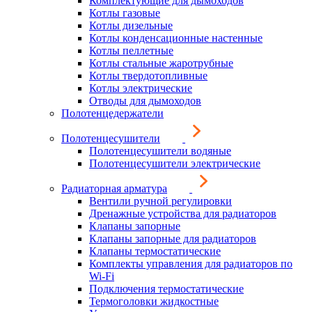
Комплектующие для дымоходов
Котлы газовые
Котлы дизельные
Котлы конденсационные настенные
Котлы пеллетные
Котлы стальные жаротрубные
Котлы твердотопливные
Котлы электрические
Отводы для дымоходов
Полотенцедержатели
Полотенцесушители
Полотенцесушители водяные
Полотенцесушители электрические
Радиаторная арматура
Вентили ручной регулировки
Дренажные устройства для радиаторов
Клапаны запорные
Клапаны запорные для радиаторов
Клапаны термостатические
Комплекты управления для радиаторов по
Wi-Fi
Подключения термостатические
Термоголовки жидкостные