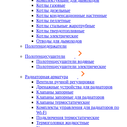
Комплектующие для дымоходов
Котлы газовые
Котлы дизельные
Котлы конденсационные настенные
Котлы пеллетные
Котлы стальные жаротрубные
Котлы твердотопливные
Котлы электрические
Отводы для дымоходов
Полотенцедержатели
Полотенцесушители
Полотенцесушители водяные
Полотенцесушители электрические
Радиаторная арматура
Вентили ручной регулировки
Дренажные устройства для радиаторов
Клапаны запорные
Клапаны запорные для радиаторов
Клапаны термостатические
Комплекты управления для радиаторов по
Wi-Fi
Подключения термостатические
Термоголовки жидкостные