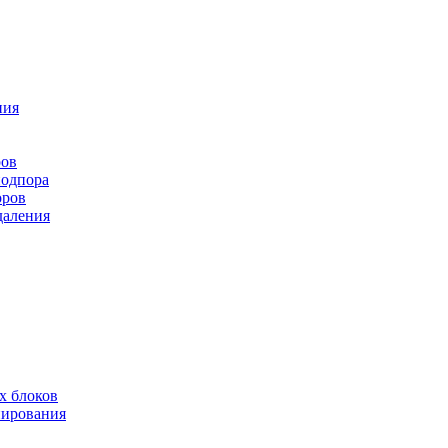
ния
ров
подпора
оров
даления
х блоков
нирования