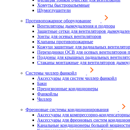
Хомуты быстроразъемные
Шумоглушители
Противопожарное оборудование
Вентиляторы дымоудаления и подпора
Защитные сетки для вентиляторов дымоудале
Зонты для осевых вентиляторов
Клапаны противопожарные
Кожухи защитные для радиальных вентилято
Переходники ОСВ для осевых вентиляторов 
Поддоны для крышных радиальных вентилят
Стаканы монтажные для вентиляторов дымоу
Системы чиллер фанкойл
Аксессуары для систем чиллер фанкойл
Баки
Прецизионные кондиционеры
Фанкойлы
Чиллер
Фреоновые системы кондиционирования
Аксессуары для компрессорно-конденсаторны
Аксессуары для фреоновых систем кондицио
Канальные кондиционеры большой мощности