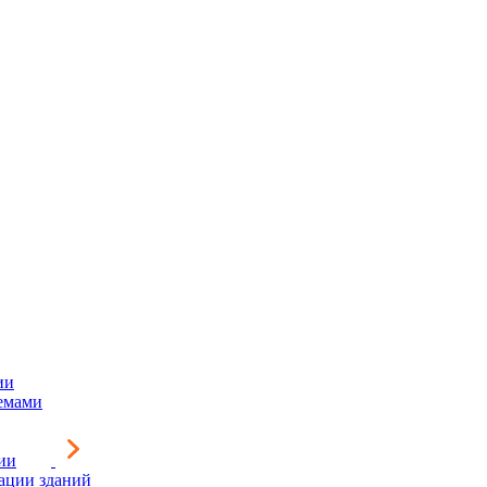
ии
емами
ии
зации зданий