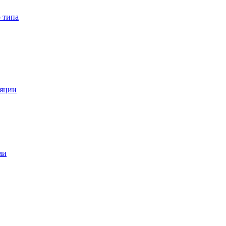
 типа
ляции
ми