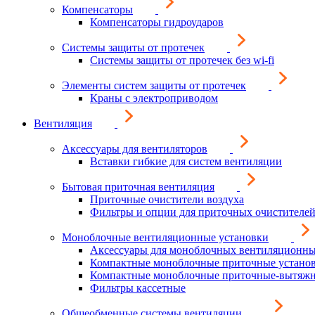
Компенсаторы
Компенсаторы гидроударов
Системы защиты от протечек
Системы защиты от протечек без wi-fi
Элементы систем защиты от протечек
Краны с электроприводом
Вентиляция
Аксессуары для вентиляторов
Вставки гибкие для систем вентиляции
Бытовая приточная вентиляция
Приточные очистители воздуха
Фильтры и опции для приточных очистителей
Моноблочные вентиляционные установки
Аксессуары для моноблочных вентиляционны
Компактные моноблочные приточные устано
Компактные моноблочные приточные-вытяжн
Фильтры кассетные
Общеобменные системы вентиляции