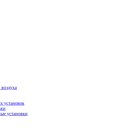
 воздуха
х установок
вки
ые установки