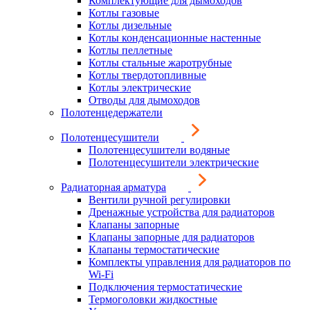
Комплектующие для дымоходов
Котлы газовые
Котлы дизельные
Котлы конденсационные настенные
Котлы пеллетные
Котлы стальные жаротрубные
Котлы твердотопливные
Котлы электрические
Отводы для дымоходов
Полотенцедержатели
Полотенцесушители
Полотенцесушители водяные
Полотенцесушители электрические
Радиаторная арматура
Вентили ручной регулировки
Дренажные устройства для радиаторов
Клапаны запорные
Клапаны запорные для радиаторов
Клапаны термостатические
Комплекты управления для радиаторов по
Wi-Fi
Подключения термостатические
Термоголовки жидкостные