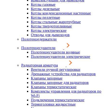
Комплектующие для дымоходов
Котлы газовые
Котлы дизельные
Котлы конденсационные настенные
Котлы пеллетные
Котлы стальные жаротрубные
Котлы твердотопливные
Котлы электрические
Отводы для дымоходов
Полотенцедержатели
Полотенцесушители
Полотенцесушители водяные
Полотенцесушители электрические
Радиаторная арматура
Вентили ручной регулировки
Дренажные устройства для радиаторов
Клапаны запорные
Клапаны запорные для радиаторов
Клапаны термостатические
Комплекты управления для радиаторов по
Wi-Fi
Подключения термостатические
Термоголовки жидкостные