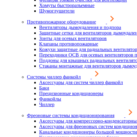
Хомуты быстроразъемные
Шумоглушители
Противопожарное оборудование
Вентиляторы дымоудаления и подпора
Защитные сетки для вентиляторов дымоудале
Зонты для осевых вентиляторов
Клапаны противопожарные
Кожухи защитные для радиальных вентилято
Переходники ОСВ для осевых вентиляторов 
Поддоны для крышных радиальных вентилят
Стаканы монтажные для вентиляторов дымоу
Системы чиллер фанкойл
Аксессуары для систем чиллер фанкойл
Баки
Прецизионные кондиционеры
Фанкойлы
Чиллер
Фреоновые системы кондиционирования
Аксессуары для компрессорно-конденсаторны
Аксессуары для фреоновых систем кондицио
Канальные кондиционеры большой мощности