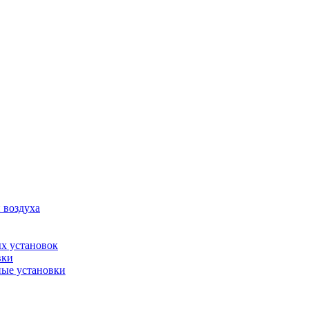
 воздуха
х установок
вки
ые установки