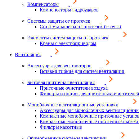
Компенсаторы
Компенсаторы гидроударов
Системы защиты от протечек
Системы защиты от протечек без wi-fi
Элементы систем защиты от протечек
Краны с электроприводом
Вентиляция
Аксессуары для вентиляторов
Вставки гибкие для систем вентиляции
Бытовая приточная вентиляция
Приточные очистители воздуха
Фильтры и опции для приточных очистителей
Моноблочные вентиляционные установки
Аксессуары для моноблочных вентиляционны
Компактные моноблочные приточные устано
Компактные моноблочные приточные-вытяжн
Фильтры кассетные
Общеобменные системы вентиляции