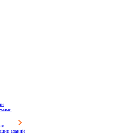
ии
емами
ии
зации зданий