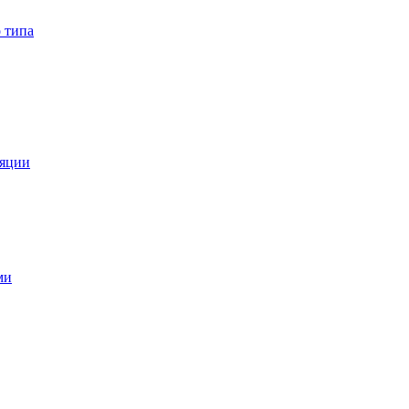
 типа
ляции
ми