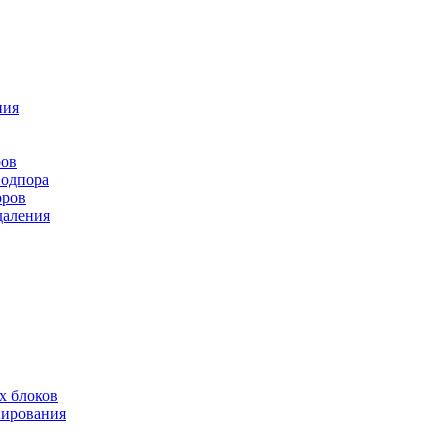
ния
ров
подпора
оров
даления
х блоков
нирования