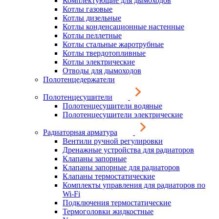
Комплектующие для дымоходов
Котлы газовые
Котлы дизельные
Котлы конденсационные настенные
Котлы пеллетные
Котлы стальные жаротрубные
Котлы твердотопливные
Котлы электрические
Отводы для дымоходов
Полотенцедержатели
Полотенцесушители
Полотенцесушители водяные
Полотенцесушители электрические
Радиаторная арматура
Вентили ручной регулировки
Дренажные устройства для радиаторов
Клапаны запорные
Клапаны запорные для радиаторов
Клапаны термостатические
Комплекты управления для радиаторов по
Wi-Fi
Подключения термостатические
Термоголовки жидкостные