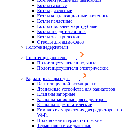
Комплектующие для дымоходов
Котлы газовые
Котлы дизельные
Котлы конденсационные настенные
Котлы пеллетные
Котлы стальные жаротрубные
Котлы твердотопливные
Котлы электрические
Отводы для дымоходов
Полотенцедержатели
Полотенцесушители
Полотенцесушители водяные
Полотенцесушители электрические
Радиаторная арматура
Вентили ручной регулировки
Дренажные устройства для радиаторов
Клапаны запорные
Клапаны запорные для радиаторов
Клапаны термостатические
Комплекты управления для радиаторов по
Wi-Fi
Подключения термостатические
Термоголовки жидкостные